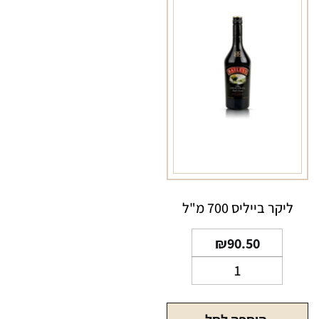
ליקר בייליס 700 מ"ל
₪
90.50
כמות
של
ליקר