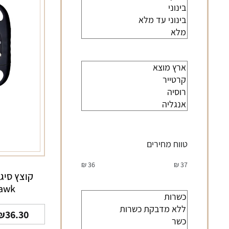
טווח מחירים
₪
36
₪
37
awk
₪
36.30