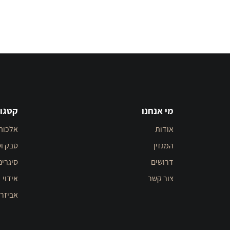
מי אנחנו
קטגור
אודות
אלכוה
המגזין
טבק וס
דרושים
סיגרים
צור קשר
אידוי
אביזר