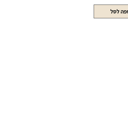
קוצץ
פה לסל
סיגרים
Firebird
Nighthawk