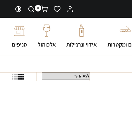
0
ם ומקטרות
אידוי ונרגילות
אלכוהול
סניפים