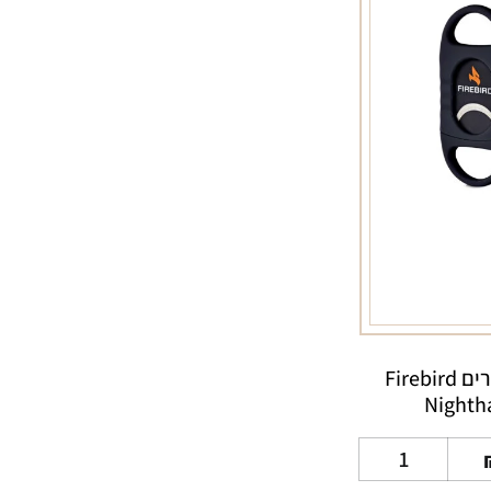
קוצץ סיגרים Firebird
Nighth
כמות
של