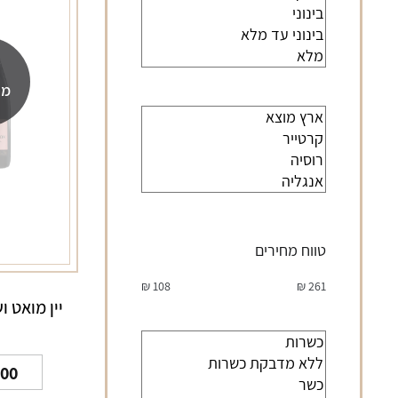
מה
טווח מחירים
₪
108
₪
261
.00