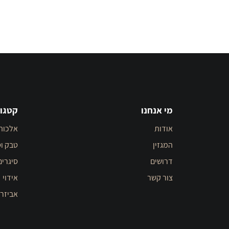
מי אנחנו
קטגור
אודות
אלכוה
המגזין
טבק וס
דרושים
סיגרים
צור קשר
אידוי
אביזר