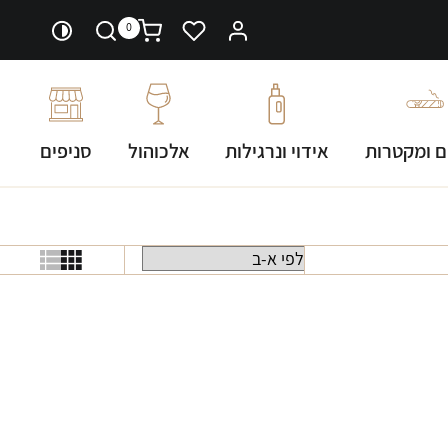
0
ם ומקטרות
אידוי ונרגילות
אלכוהול
סניפים