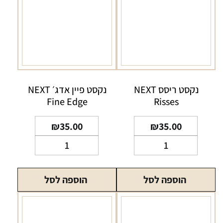
נקסט ריסס NEXT
נקסט פיין אדג׳ NEXT
Fine Edge
Risses
₪
35.00
₪
35.00
כמות
כמות
של
של
נקסט
נקסט
הוספה לסל
הוספה לסל
ריסס
פיין
NEXT
אדג׳
NEXT
Risses