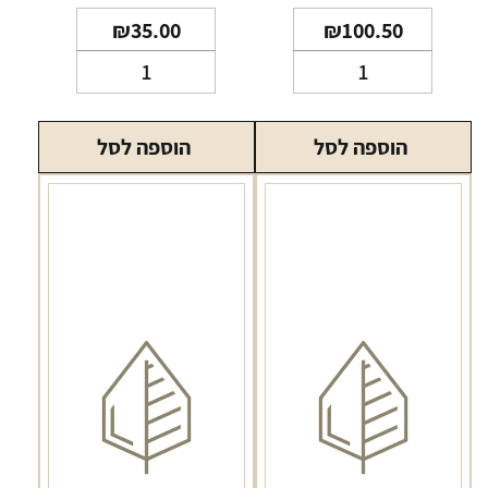
₪
35.00
₪
100.50
כמות
כמות
של
של
טבק
נקסט
הוספה לסל
הוספה לסל
נקסט
ריסס
אוריגינל
ארוך
NEXT
Risses
Long