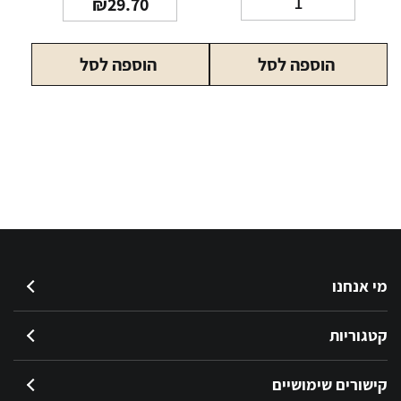
₪
29.70
של
וודקה
הוספה לסל
הוספה לסל
סמירנוף
אייס
בקבוק
330
מ"ל
מי אנחנו
קטגוריות
קישורים שימושיים