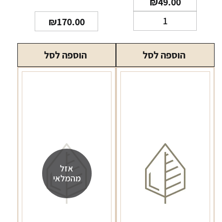
₪
49.00
כמות
₪
170.00
של
סיגר
הוספה לסל
הוספה לסל
pdr1878
כחול
אזל
מהמלאי