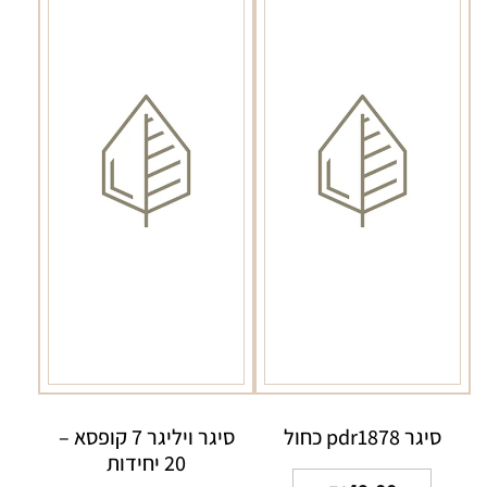
סיגר pdr1878 כחול
סיגר ויליגר 7 קופסא –
20 יחידות