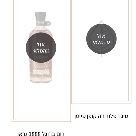
אזל
מהמלאי
אזל
מהמלאי
סיגר פלור דה קופן טייטן
רום ברוגל 1888 גראן