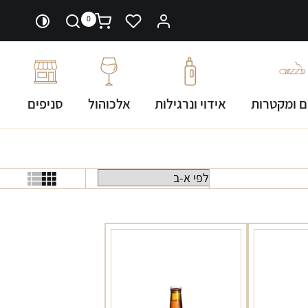
0
ם ומקטרות
אידוי ונרגילות
אלכוהול
סניפים