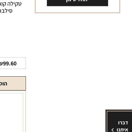
טקילה קוא
סילבר 700 מ
₪
99.60
הוס
דברו
איתנו