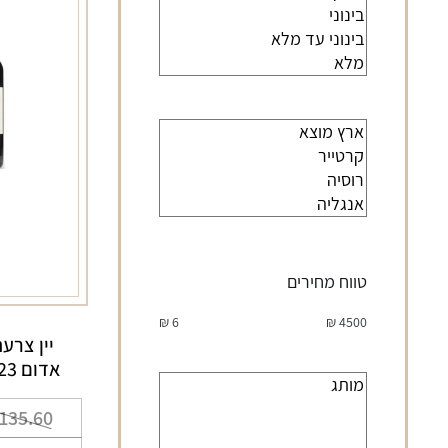
טווח מחירים
₪
6
₪
4500
יין צרע
אדום 2023 750 מ"ל
המח
המח
135.60
הנו
המק