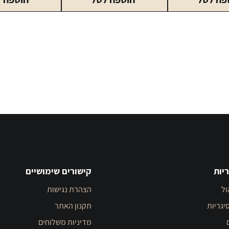
הנדריקס
סמירנוף
50
אייס
מ"ל
בקבוק
330
מ"ל
יות
קישורים שימושיים
ול
הצהרת נגישות
יגריות
תקנון האתר
מדיניות משלוחים