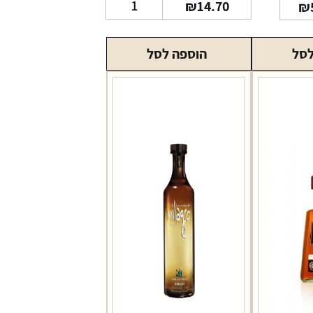
₪
14.70
₪
של
בירה
לסל
הוספה לסל
מלכה
חיטה
330
מל