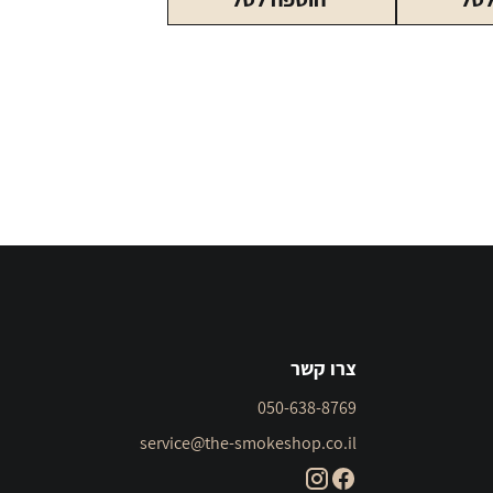
גורדון
50
מ"ל
צרו קשר
050-638-8769
service@the-smokeshop.co.il