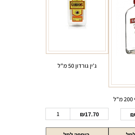
ג'ין גורדון 50 מ"ל
ל
כמות
₪
17.70
של
ג'ין
לסל
הוספה לסל