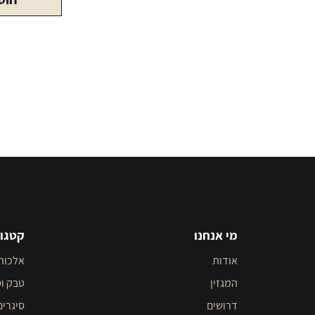
מי אנחנו
קטגור
אודות
אלכוה
המגזין
טבק וס
דרושים
סיגרים