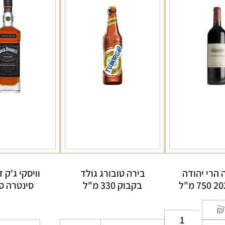
ה הרי יהודה
בירה טובורג גולד
וויסקי ג'ק 
בקבוק 330 מ"ל
סינטרה ס
יר
יר
₪
כמות
כחי
ורי
כמות