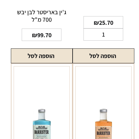
ג'ין באריסטר לבן יבש
700 מ"ל
₪
25.70
כמות
₪
99.70
של
וודקה
הוספה לסל
הוספה לסל
בלנקיה
200
מ"ל