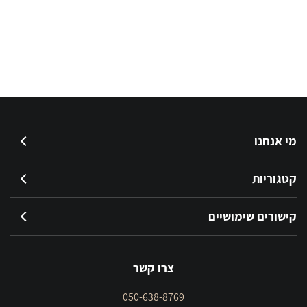
מתובל
מתובל
700
700
מ"ל
מ"ל
מי אנחנו
קטגוריות
קישורים שימושיים
צרו קשר
050-638-8769