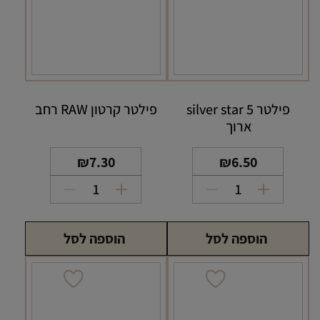
פילטר silver star 5
פילטר קרטון RAW רחב
ארוך
₪
7.30
₪
6.50
כמות
כמות
של
של
פילטר
פילטר
הוספה לסל
הוספה לסל
silver
קרטון
RAW
star
5
רחב
ארוך