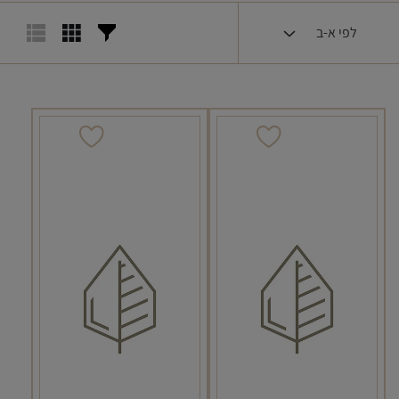
לפי א-ב