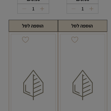
כמות
כמות
של
של
פילטר
פילטר
הוספה לסל
הוספה לסל
גיזה
silver
star
7
מ"מ
7
ארוך