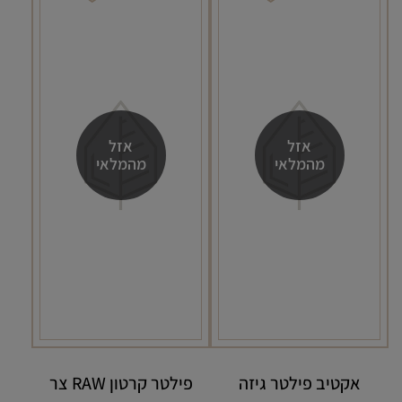
אזל
אזל
מהמלאי
מהמלאי
אקטיב פילטר גיזה
פילטר קרטון RAW צר