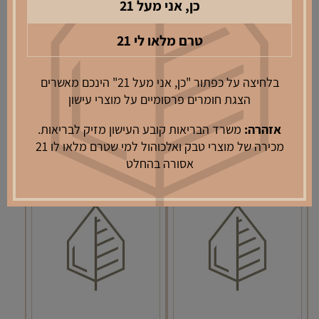
₪
6.50
₪
6.50
כן, אני מעל 21
כמות
כמות
טרם מלאו לי 21
של
של
פילטר
פילטר
הוספה לסל
הוספה לסל
בלחיצה על כפתור "כן, אני מעל 21" הינכם מאשרים
silver
silver
הצגת חומרים פרסומיים על מוצרי עישון
star
star
5
6
אזהרה:
משרד הבריאות קובע העישון מזיק לבריאות.
ארוך
קצר
מכירה של מוצרי טבק ואלכוהול למי שטרם מלאו לו 21
אסורה בהחלט