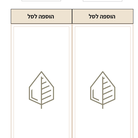
של
תא
הוספה לסל
הוספה לסל
חימום
למיצויים
מוצקים
PAX