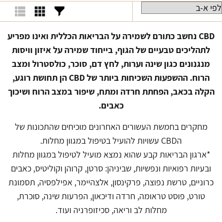
CBD נחשב כתורם לשמירה על הבריאות הכללית ואינו מפריע
לתהליכים טבעיים של הגוף, בייחוד שמירה על איזון וויסות
מנגנונים כגון שינה וערות, לחץ דם, סוכר, כולסטרול ומצב
הרוח.
ההשפעות השכיחות ביותר של CBD הן תחושת רוגע,
הקלה בכאב, הפחתת חרדה ומתח, שיפור במצב הרוח ושיכוך
כאבים.
מחקרים בחמשת העשורים האחרונים מוכיחים שהתכונות של
הCBD עשויות להועיל בטיפול במגוון מחלות.
*ארגון הבריאות קבע שהוא נמצא מועיל לטיפול במגוון מחלות
ובעיות רפואיות ונפשיות, שביניהן: סרטן, קרוהן וקוליטיס, כאבים
כרוניים, טרשת נפוצה, פרקינסון, אלצהיימר, אפילפסיה, תסמונת
טורט, פוסט טראומה, חרדה ודיכאון, הפרעות שינה, סוכרת,
מחלות לב וריאה, סכיזופרניה ועוד.