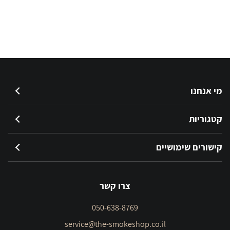
מי אנחנו
קטגוריות
קישורים שימושיים
צרו קשר
050-638-8769
service@the-smokeshop.co.il