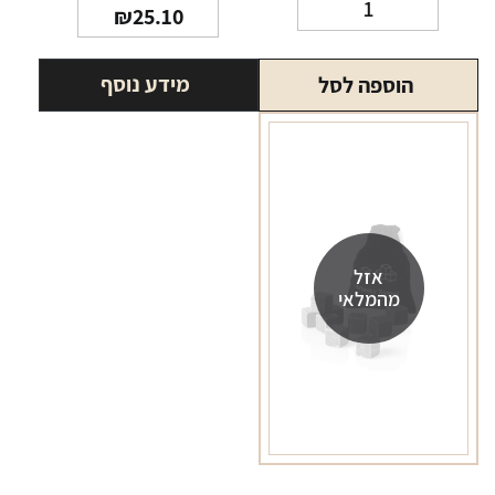
כמות
₪
25.10
של
כוס
מידע נוסף
הוספה לסל
וויסקי
שישייה
אזל
מהמלאי