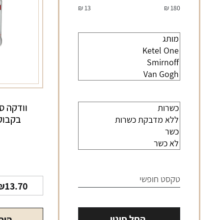
₪
13
₪
180
וודקה ס
בקבוק 330 מ
₪
13.70
החל סינון
הוס