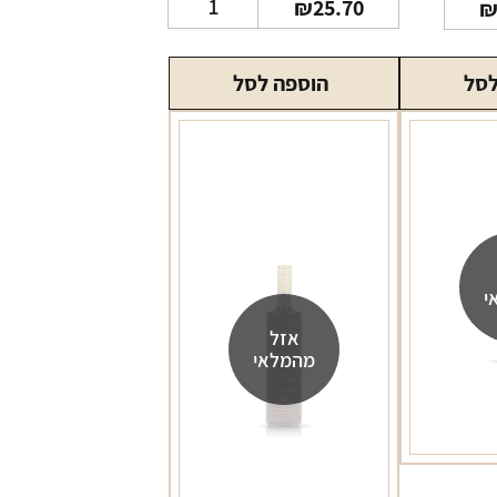
₪
25.70
של
וודקה
לסל
הוספה לסל
בלנקיה
200
מ"ל
י
אזל
מהמלאי