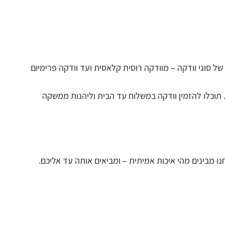
ת – זו ללא ספק וודקה. בקטגוריית וודקה של The Smoke Shop תמצאו מבחר עשיר של סוגי וודקה – מוודקה רוסית קלאסית ועד וודקה פרימיום
 תוכלו להזמין וודקה במשלוח עד הבית וליהנות ממשקה
נו מבינים מהי איכות אמיתית – ומביאים אותה עד אליכם.