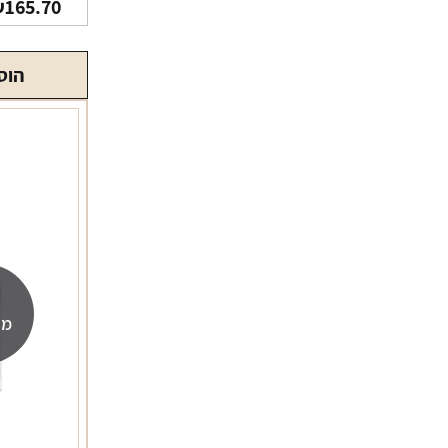
₪
165.70
הוס
מה