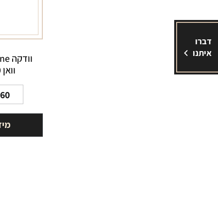
דברו
איתנו
וואן 750 מ"ל
.60
מיד