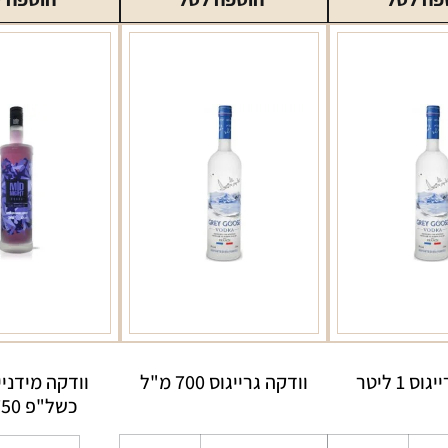
סמירנוף
אייס
בקבוק
330
מ"ל
ס 1 ליטר
וודקה גרייגוס 700 מ"ל
וודקה מידני
כשל"פ 750 מ"ל
כמות
כמות