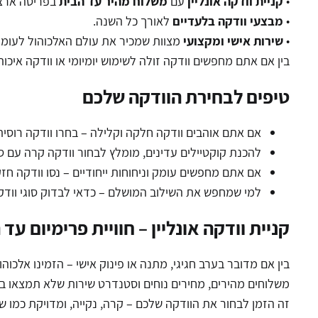
•
קניית וודקה אונליין
עם
משלוח מהיר עד הבית
בפריסה ארצי
•
מבצעי וודקה בלעדיים
לאורך כל השנה.
•
שירות אישי ומקצועי
מצוות שמכיר את עולם האלכוהול לעומק
בין אם אתם מחפשים וודקה זולה לשימוש יומיומי או וודקה איכו
טיפים לבחירת הוודקה שלכם
אם אתם אוהבים וודקה חלקה וקלילה – בחרו וודקה רוסי
להכנת קוקטיילים עדינים, מומלץ לבחור וודקה קרה עם סיו
אם אתם מחפשים עומק וניחוחות ייחודיים – נסו וודקה ח
למי שמחפש את השילוב המושלם – כדאי לבדוק סוגי וודקות
קניית וודקה אונליין – חוויית פרימיום עד
משלוחים מהירים, מחירים נוחים וסטנדרט שירות שלא תמצאו ב
זה הזמן לבחור את הוודקה שלכם – קרה, נקייה, ומדויקת כמו ש