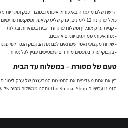
כולל ערק נח 12 לימונים, ערק שליט קלאסי, ומשקאות פרימיום נוספים.
• קניית ערק אונליין ומשלוח ערק עד הבית במהירות ובקלות.
• אוזו איכותי ממותגים יווניים אהובים.
• שירות מקצועי ואמין שמתאים לכם את הבקבוק הנכון לפי סגנון 
• בקבוקי ערק בטעמים מיוחדים שמוסיפים עניין לכל אירוח.
טעם של מסורת –
במשלוח עד הבית
בין אם אתם מעדיפים את החמיצות המרעננת של ערק לימונים או 
הזמינו עכשיו ב-The Smoke Shop ותהנו ממשלוח מהיר של ערק איכותי ישירות עד הבית – עם כל הניסיון, האמינות והטעם של רשת שמבינה באמת באלכוהול.