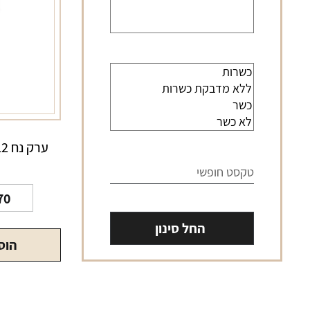
70
החל סינון
הוס