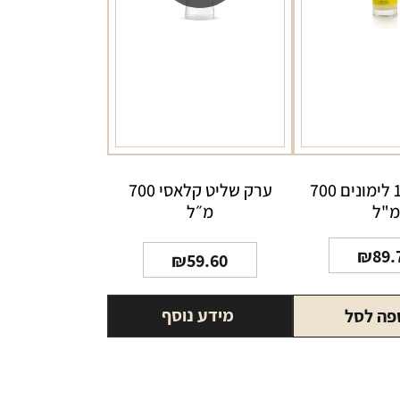
ערק שליט קלאסי 700
ערק נח 12 לימונים 700
מ״ל
מ"ל
₪
89.
₪
59.60
מידע נוסף
פה לסל