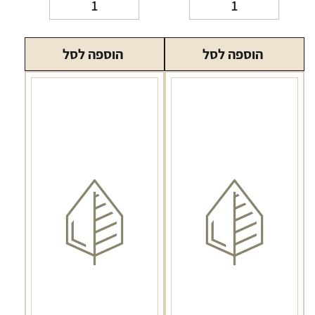
כמות
כמות
של
של
סיגריות
מרלבורו
הוספה לסל
הוספה לסל
מרילנד
דאבל
אדום
קפסולה
Marlboro