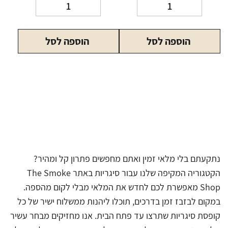
כמות
כמות
של
של
אללור
אללור
הוספה לסל
הוספה לסל
לבן
בריזה
ALLURE
ALLURE
Breeze
White
נתקעתם בלי מלאי זמין ואתם מחפשים פתרון קל ומהיר?
הקטגוריה המקיפה שלנו עבור סיגריות באתר The Smoke
Shop מאפשרת לכם לחדש את המלאי מבלי לקום מהספה.
במקום לבזבז זמן בדרכים, תוכלו ליהנות ממשלוח ישיר של כל
קופסת סיגריות שתרצו עד פתח הבית. אנו מחזיקים מבחר עשיר