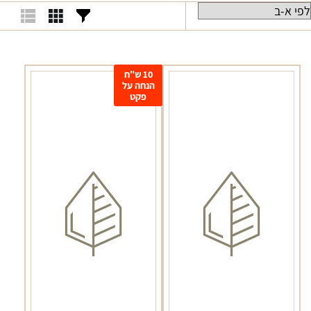
10 ש"ח
הנחה על
פקט