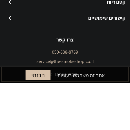
קטגוריות
קישורים שימושיים
צרו קשר
050-638-8769
service@the-smokeshop.co.il
דברו איתנו
הבנתי
אתר זה משתמש בעוגיות
THE SMOKE SHOP 2023 © כל הזכויות שמורות.