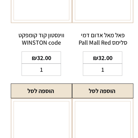
פאל מאל אדום דמי
ווינסטון קוד קומפקט
סלימס Pall Mall Red
WINSTON code
compact
Demi Slims
₪
32.00
₪
32.00
כמות
כמות
של
של
פאל
ווינסטון
הוספה לסל
הוספה לסל
מאל
קוד
אדום
קומפקט
דמי
WINSTON
סלימס
code
compact
Pall
Mall