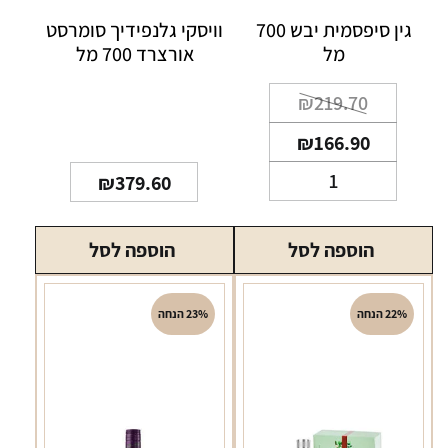
גין סיפסמית יבש 700
וויסקי גלנפידיך סומרסט
מל
אורצרד 700 מל
המחיר
המחיר
₪
219.70
הנוכחי
המקורי
₪
166.90
היה:
הוא:
כמות
₪219.70.
₪166.90.
₪
379.60
של
גין
הוספה לסל
הוספה לסל
סיפסמית
יבש
700
22% הנחה
23% הנחה
מל