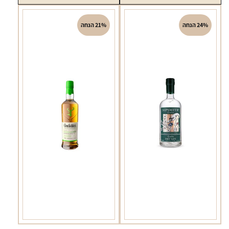
אוקסלי
תפוז
יבש
700
24% הנחה
21% הנחה
700
מל
מל