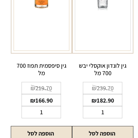
גין סיפסמית תפוז 700
גין לונדון אוקסלי יבש
מל
700 מל
המחיר
המחיר
המחיר
המחיר
₪
219.70
₪
239.70
הנוכחי
המקורי
הנוכחי
המקורי
₪
166.90
₪
182.90
היה:
הוא:
היה:
הוא:
כמות
כמות
₪219.70.
₪166.90.
₪239.70.
₪182.90.
של
של
גין
גין
הוספה לסל
הוספה לסל
לונדון
סיפסמית