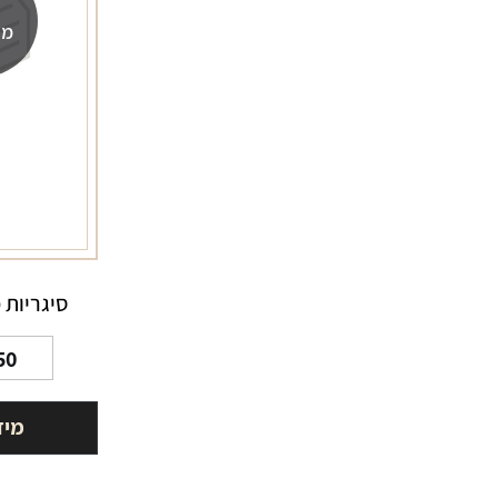
מה
סיגריות 
50
מיד