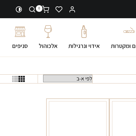
0
ם ומקטרות
אידוי ונרגילות
אלכוהול
סניפים