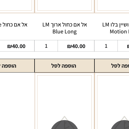
אל אם מושיין בלו LM
אל אם כחול ארוך LM
אל אם כחול LM Blue
Blue Long
Motion 
כמות
כמות
₪
40.00
₪
40.00
של
של
אל
אל
פה לסל
הוספה לסל
הוספה 
אם
אם
מושיין
כחול
בלו
ארוך
LM
LM
Blue
Motion
Long
Blue