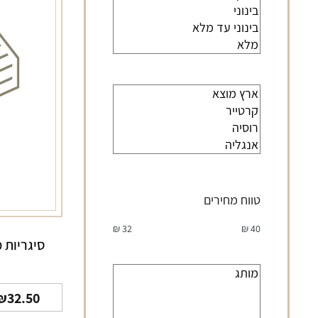
טווח מחירים
₪
32
₪
40
סיגריות 
₪
32.50