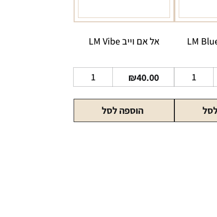
אל אם וייב LM Vibe
כמות
כמות
₪
40.00
של
של
אל
אל
לסל
הוספה לסל
אם
אם
כחול
וייב
LM
LM
Vibe
Blue