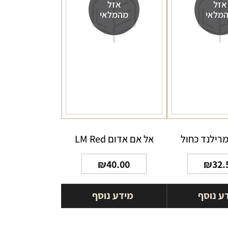
אזל
אזל
מלאי
מהמלאי
מרילנד כחול
אל אם אדום LM Red
₪
40.00
₪
32.
ע נוסף
מידע נוסף