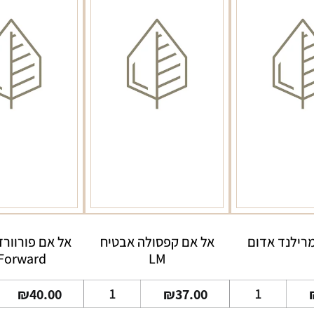
מרילנד אדום
אל אם קפסולה אבטיח
אל אם פורוור
Forward
LM
כמות
כמות
₪
40.00
₪
37.00
של
של