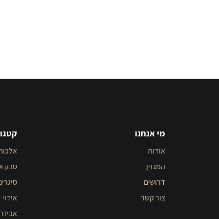
מי אנחנו
קטגור
אודות
אלכוה
המגזין
טבק וס
דרושים
סיגרים
צור קשר
אידוי
אביזר