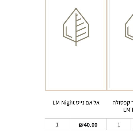
ד קפסולה
אל אם נייט LM Night
LM 
כמות
כמות
₪
40.00
של
של