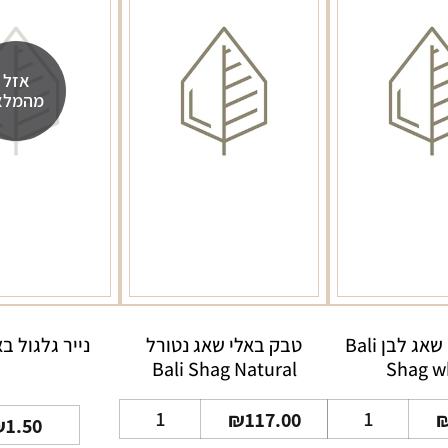
אזל
מהמלא
טבק באלי שאג לבן Bali
טבק באלי שאג נטורל
נייר גלגול ב
Bali Shag Natural
Shag w
כמות
כמות
₪
117.00
₪
1.50
של
של