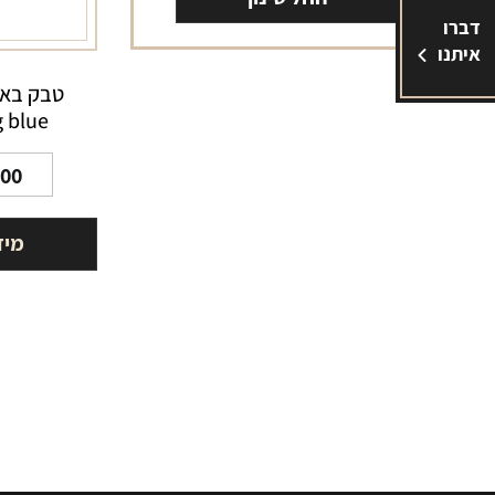
דברו
איתנו
טבק באל
g blue
.00
מיד