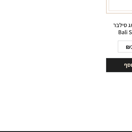
ג סילבר
Bali 
₪
וסף