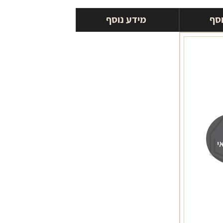
וסף
מידע נוסף
י