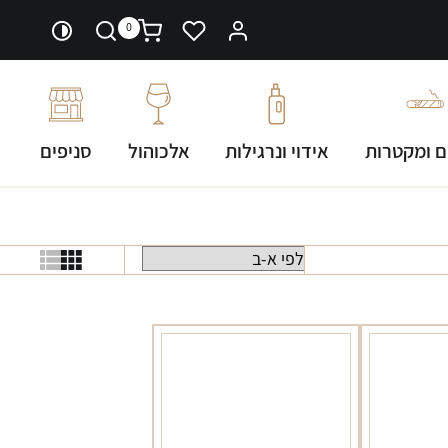
0
ם ומקטרות
אידוי ונרגילות
אלכוהול
סניפים