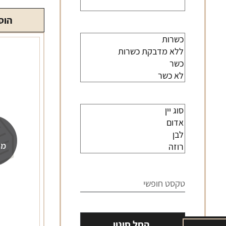
הוס
מה
החל סינון