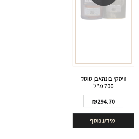
וויסקי בונהאבן טוטק
700 מ"ל
₪
294.70
מידע נוסף