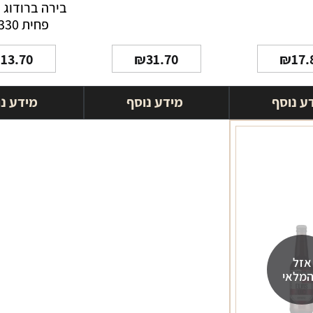
בירה ברודוג הי
פחית 330 מ"ל
₪
13.70
₪
31.70
₪
17.
ע נוסף
מידע נוסף
מידע נ
אזל
מלאי