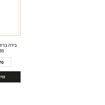
בירה ברוד
330 
70
מיד