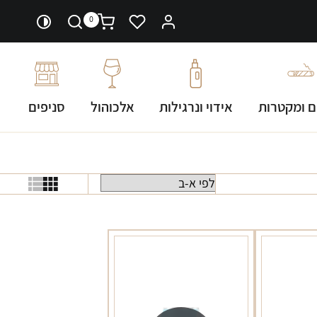
0
ם ומקטרות
אידוי ונרגילות
אלכוהול
סניפים