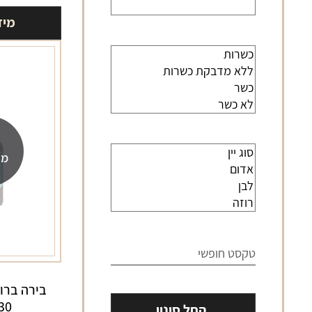
מיד
מה
330 
החל סינון