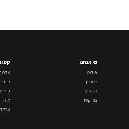
מי אנחנו
קטגור
אודות
אלכוה
המגזין
טבק וס
דרושים
סיגרים
צור קשר
אידוי
אביזר