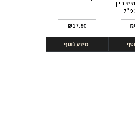
יזי ג'יין
₪
17.80
וסף
מידע נוסף