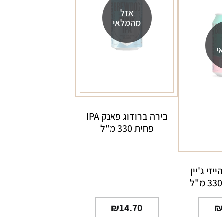
אזל
מהמלאי
י
בירה ברודוג פאנק IPA
פחית 330 מ"ל
יזי ג'יין
₪
14.70