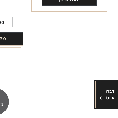
80
מיד
דברו
איתנו
מה