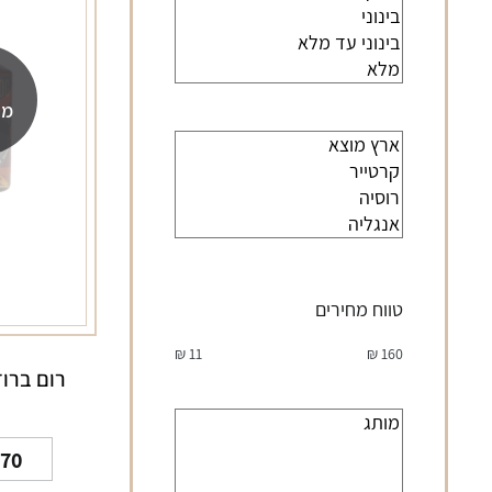
מה
טווח מחירים
₪
11
₪
160
.70