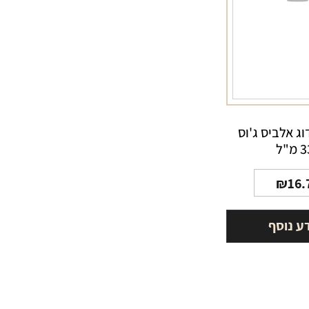
וג אלביס ג'וס
מ"ל
₪
16.
ע נוסף