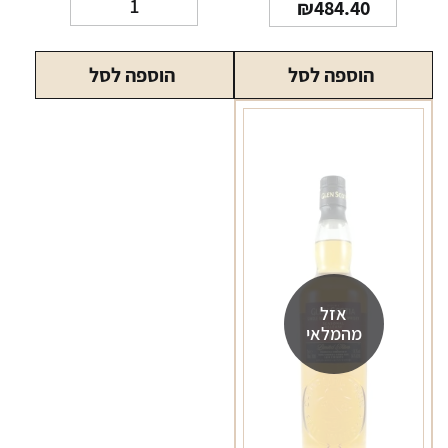
₪
484.40
של
וויסקי
הוספה לסל
הוספה לסל
גלן
סקוטיה
10
שנים
700
מ"ל
אזל
מהמלאי