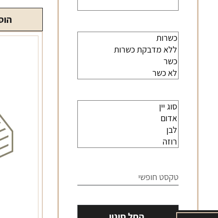
הוס
החל סינון