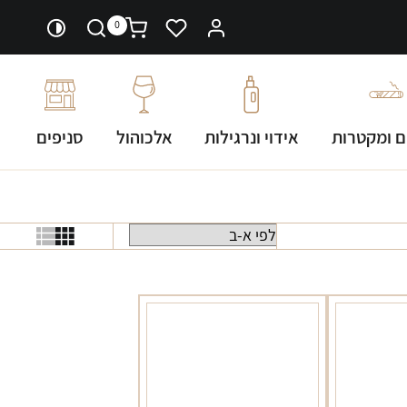
0
ם ומקטרות
אידוי ונרגילות
אלכוהול
סניפים