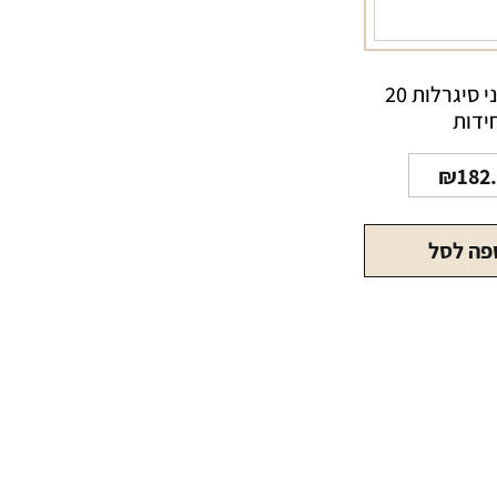
דוידוף מיני סיגרלות 20
ידות
₪
182
פה לסל