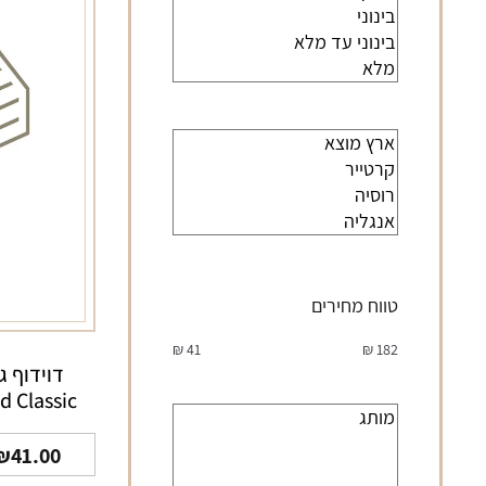
טווח מחירים
₪
41
₪
182
דוידוף ג
d Classic
₪
41.00