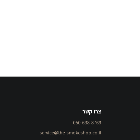
צרו קשר
050-638-8769
service@the-smokeshop.co.il