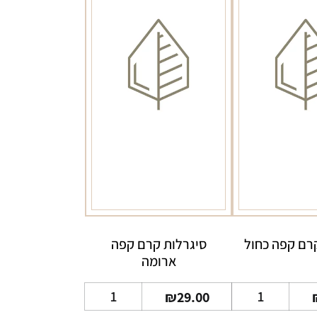
רם קפה כחול
סיגרלות קרם קפה
ארומה
כמות
כמות
₪
29.00
של
של