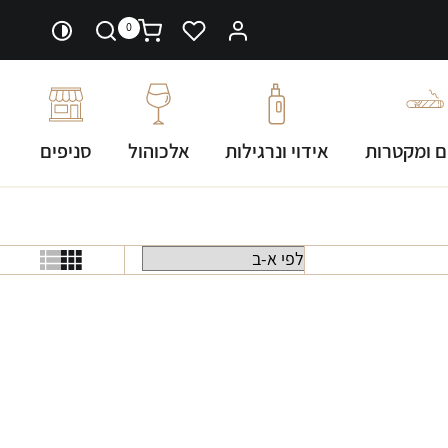
0
ם ומקטרות
אידוי ונרגילות
אלכוהול
סניפים