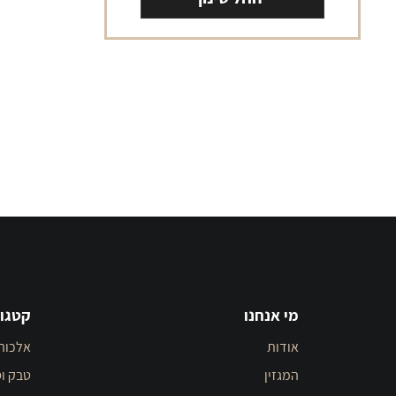
מי אנחנו
קטגור
אודות
אלכוה
המגזין
טבק וס