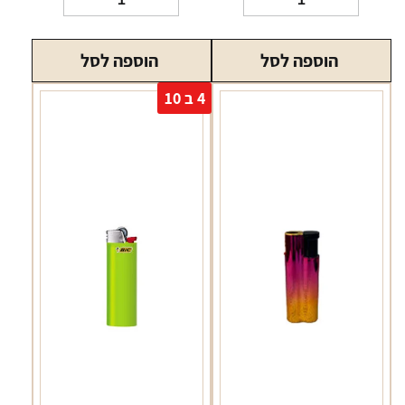
של
של
מצית
מצית
הוספה לסל
הוספה לסל
קריקט
בריקו
זהב\כסף
4 ב 10