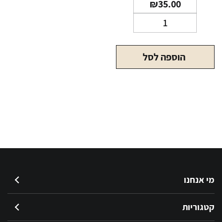
₪
35.00
כמות
של
אל
הוספה לסל
די
אדום
LD
RED
מי אנחנו
קטגוריות