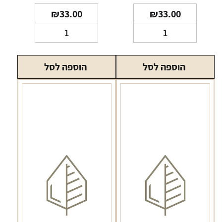
₪
33.00
₪
33.00
כמות
כמות
של
של
אל
אל
הוספה לסל
הוספה לסל
די
די
סופר
סלים
סלים
סגול
כחול
LD
slims
LD
violet
super
slims
blue