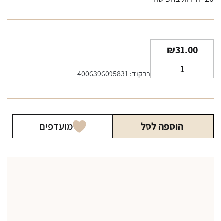
₪
31.00
כמות
ברקוד: 4006396095831
של
אללור
מנטה
ALLURE
הוספה לסל
מועדפים
Green