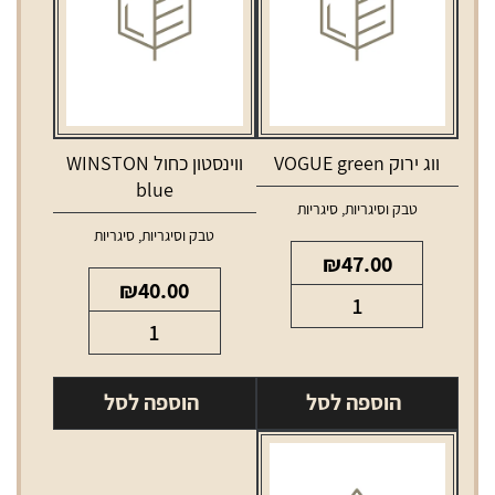
ווג ירוק VOGUE green
ווינסטון כחול WINSTON
blue
טבק וסיגריות
,
סיגריות
טבק וסיגריות
,
סיגריות
₪
47.00
₪
40.00
כמות
כמות
של
של
ווג
ווינסטון
ירוק
הוספה לסל
הוספה לסל
כחול
VOGUE
WINSTON
green
blue