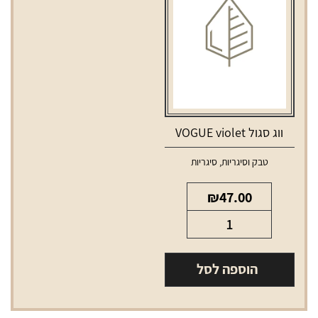
ווג סגול VOGUE violet
טבק וסיגריות
,
סיגריות
₪
47.00
כמות
של
ווג
הוספה לסל
סגול
VOGUE