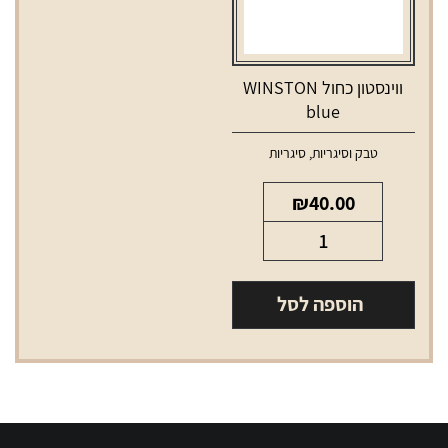
ווינסטון כחול WINSTON
blue
טבק וסיגריות
,
סיגריות
₪
40.00
כמות
של
ווינסטון
הוספה לסל
כחול
WINSTON
blue