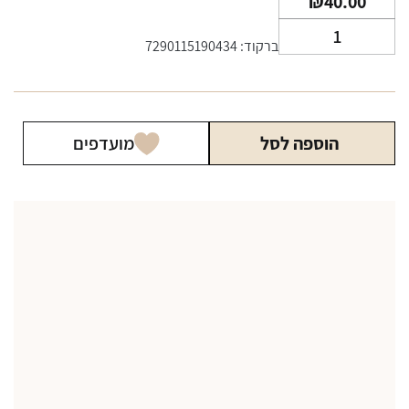
₪
40.00
כמות
ברקוד: 7290115190434
של
אל
אם
וייב
הוספה לסל
מועדפים
LM
Vibe