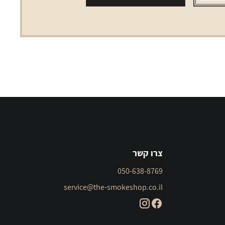
violet
צרו קשר
050-638-8769
service@the-smokeshop.co.il