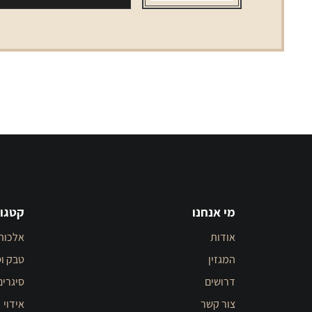
code
מי אנחנו
קטגור
אודות
אלכוה
המגזין
טבק וס
דרושים
סיגרים
צור קשר
אידוי