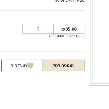
20 יחידות בחפיסה
כמות
₪
35.00
של
ברקוד: 4033100013348
אל
די
כחול
ארוך
הוספה לסל
מועדפים
LD
BLUE
LONG