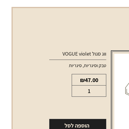
ווג סגול VOGUE violet
טבק וסיגריות
,
סיגריות
₪
47.00
כמות
של
ווג
סגול
VOGUE
הוספה לסל