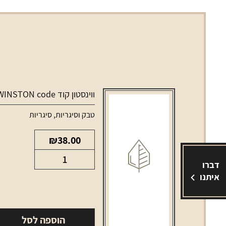
ווינסטון קוד WINSTON code
טבק וסיגריות
,
סיגריות
₪
38.00
כמות
דברו
של
איתנו
ווינסטון
קוד
WINSTON
הוספה לסל