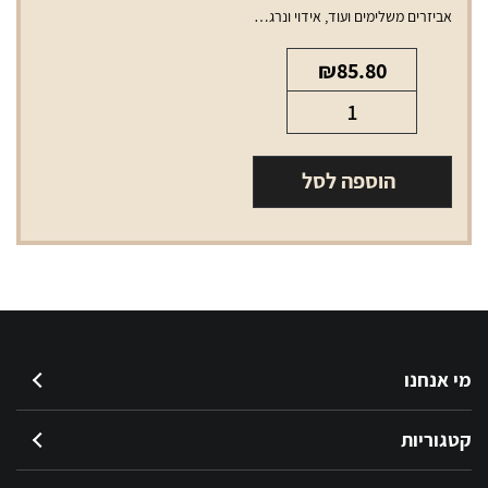
אביזרים משלימים ועוד
,
אידוי ונרגילות
,
סלילים וסוללות למכשירי אידוי
₪
85.80
כמות
של
סליל
הוספה לסל
סמוק
נובו
0.8
מי אנחנו
קטגוריות