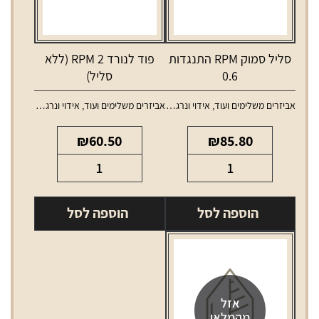
סליל סמוק RPM התנגדות
פוד לנורד 2 RPM (ללא
0.6
סליל)
אביזרים משלימים ועוד
,
אידוי ונרגילות
,
אביזרים משלימים ועוד
,
סלילים וסוללות למכשירי אידוי
אידוי ונרגילות
,
טנקים ו
₪
60.50
₪
85.80
כמות
כמות
של
של
סליל
פוד
הוספה לסל
הוספה לסל
סמוק
לנורד
2
RPM
התנגדות
RPM
0.6
(ללא
סליל)
אזל
מהמלאי