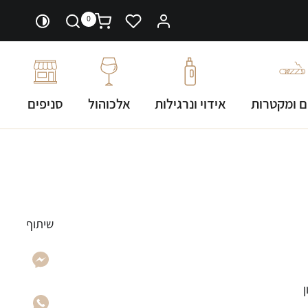
0
ם ומקטרות
אידוי ונרגילות
אלכוהול
סניפים
שיתוף
c (יישון