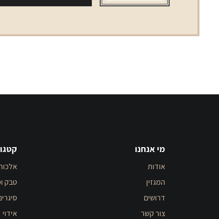
מי אנחנו
קטגור
אודות
אלכוה
המגזין
טבק וס
דרושים
סיגרים
צור קשר
אידוי