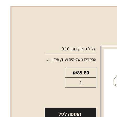
סליל סמוק נובו 0.16
אביזרים משלימים ועוד
,
אידוי ונרגילות
,
סלילים וסוללות למכשירי
₪
85.80
כמות
של
סליל
סמוק
נובו
הוספה לסל