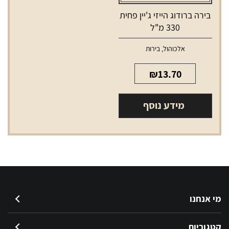
בירה ברודוג הייזי ג'יין פחית
330 מ"ל
אלכוהול
,
בירות
₪
13.70
מידע נוסף
מי אנחנו
קטגוריות