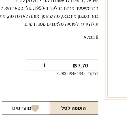
ישראלי, בושלה לראשונה במגדל העמק על ידי
הברומייסטר מנחם ברלינר ב-1950. גולדסטאר ה
כהה בסגנון מינכנאי, מה שהופך אותה לאדמדמה, מת
וקלה יותר לשתייה מלאגרים סטנדרטיים.
8 במלאי
כמות
₪
7.70
של
ברקוד: 7290008464345
בירה
גולדסטאר
330
מ"ל
הוספה לסל
מועדפים