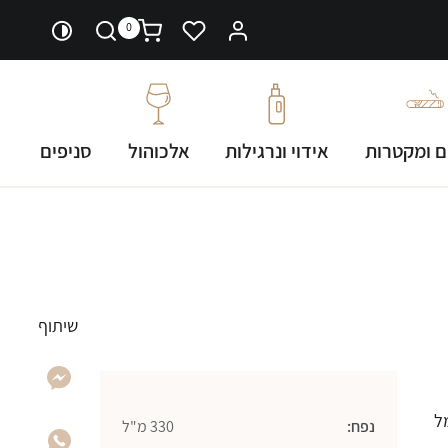
0
ם ומקטרות
אידוי ונרגילות
אלכוהול
סניפים
שיתוף
ל
נפח:
330 מ"ל