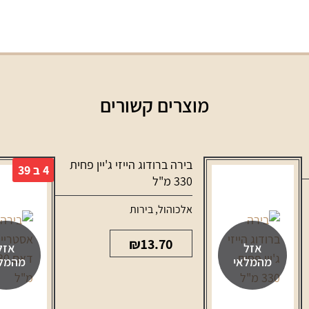
מוצרים קשורים
בירה ברודוג הייזי ג'יין פחית
4 ב 39
330 מ"ל
אלכוהול
,
בירות
₪
13.70
אזל
אזל
מהמלאי
מהמל