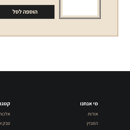
בהירה
הוספה לסל
330
מ"ל
מי אנחנו
קטגור
אודות
אלכוה
המגזין
טבק וס