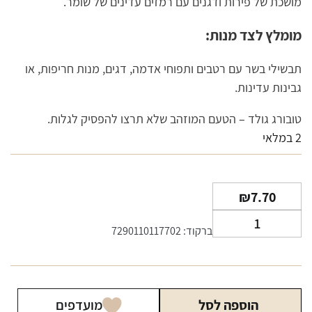
מושכת של פירות ודגנים עם רמזים עדינים של שומר.
מומלץ לצד מנות:
תבשילי בשר עם רטבים ותפוחי אדמה, דגים, מנות חריפות, או
גבינות עדינות.
טובורג גולד – הטעם המוזהב שלא תרצו להפסיק לגלות.
2 במלאי
₪
7.70
כמות
ברקוד: 7290110117702
של
בירה
טובורג
גולד
הוספה לסל
מועדפים