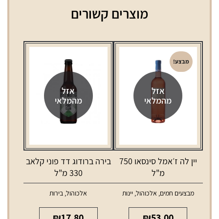
מוצרים קשורים
מבצע!
אזל
אזל
מהמלאי
מהמלאי
יין לה ז׳אמל סינסאו 750
בירה ברודוג דד פוני קלאב
מ"ל
330 מ"ל
מבצעים חמים
,
אלכוהול
,
יינות
אלכוהול
,
בירות
₪
17.80
₪
53.00