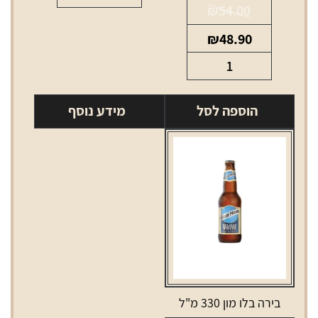
₪
54.00
המחיר
המחיר
₪
48.90
המקורי
הנוכחי
כמות
היה:
הוא:
של
₪48.90.
₪54.00.
יין
הוספה לסל
מידע נוסף
לה
ג'אמל
סובניון
בלאן
750
מ"ל
בירה בלו מון 330 מ"ל