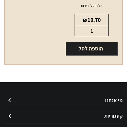
אלכוהול
,
בירות
₪
10.70
כמות
של
בירה
הוספה לסל
בלו
מון
330
מ"ל
מי אנחנו
קטגוריות