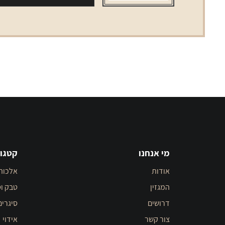
330
מ"ל
מי אנחנו
קטגור
אודות
אלכוה
המגזין
טבק וס
דרושים
סיגרים
צור קשר
אידוי