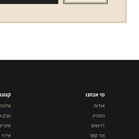
code
מי אנחנו
קטגור
אודות
אלכוה
המגזין
טבק וס
דרושים
סיגרים
צור קשר
אידוי