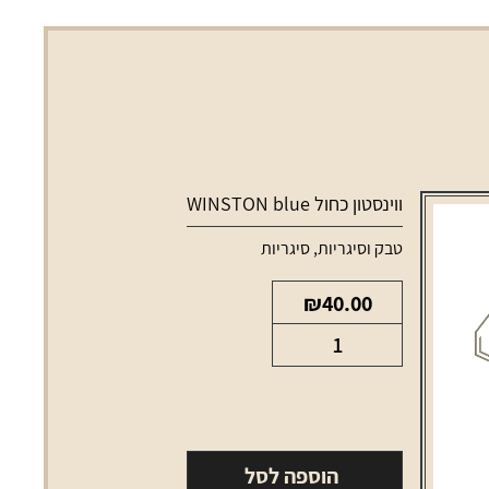
ווינסטון כחול WINSTON blue
טבק וסיגריות
,
סיגריות
₪
40.00
כמות
של
ווינסטון
כחול
WINSTON
הוספה לסל