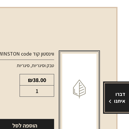
ווינסטון קוד WINSTON code
טבק וסיגריות
,
סיגריות
₪
38.00
כמות
דברו
של
איתנו
ווינסטון
קוד
WINSTON
הוספה לסל