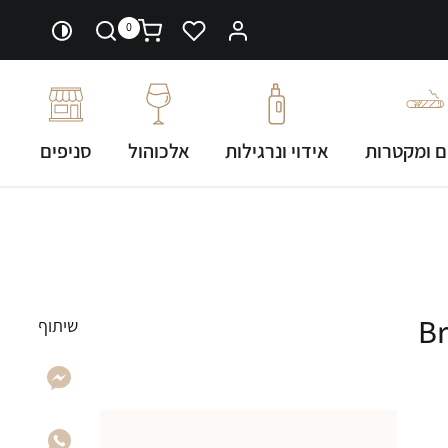
0
ם ומקטרות
אידוי ונרגילות
אלכוהול
סניפים
Broad
שיתוף