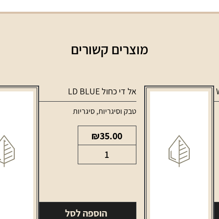
מוצרים קשורים
אל די כחול LD BLUE
טבק וסיגריות
,
סיגריות
₪
35.00
כמות
של
אל
די
כחול
הוספה לסל