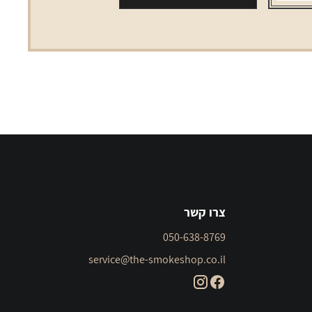
blue
צרו קשר
050-638-8769
service@the-smokeshop.co.il