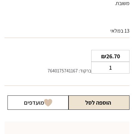
משובח.
13 במלאי
₪
26.70
כמות
ברקוד: 7640175741167
של
ג'ין
בומביי
ספייר
הוספה לסל
מועדפים
50
מ"ל