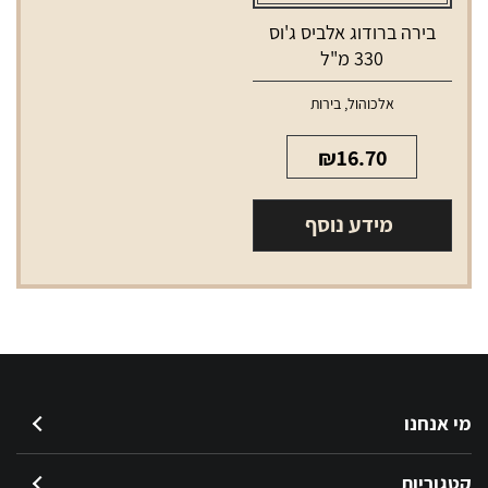
בירה ברודוג אלביס ג'וס
330 מ"ל
אלכוהול
,
בירות
₪
16.70
מידע נוסף
מי אנחנו
קטגוריות