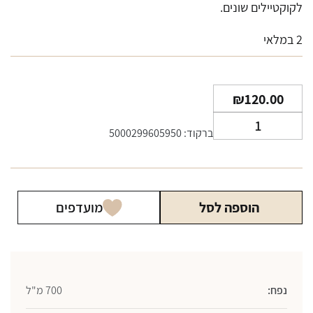
לקוקטיילים שונים.
2 במלאי
₪
120.00
כמות
ברקוד: 5000299605950
של
ג'ין
ביפאיטר
פינק
הוספה לסל
מועדפים
700
מ"ל
נפח:
700 מ"ל