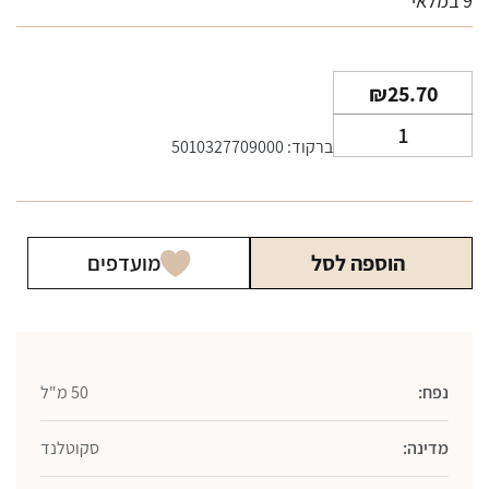
9 במלאי
₪
25.70
כמות
ברקוד: 5010327709000
של
ג'ין
הנדריקס
50
הוספה לסל
מועדפים
מ"ל
נפח:
50 מ"ל
מדינה:
סקוטלנד