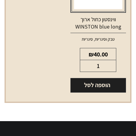
ווינסטון כחול ארוך
WINSTON blue long
טבק וסיגריות
,
סיגריות
₪
40.00
כמות
של
ווינסטון
הוספה לסל
כחול
ארוך
WINSTON
blue
long