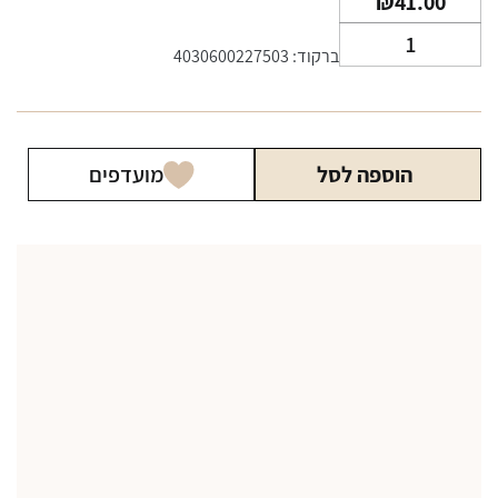
₪
41.00
כמות
ברקוד: 4030600227503
של
דוידוף
גולד
Davidoff
הוספה לסל
מועדפים
Gold