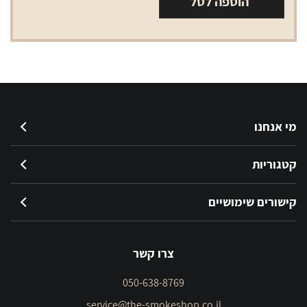
הוספה לסל
פרטגס
פוריטוס
5
יחידות
מי אנחנו
קטגוריות
קישורים שימושיים
צרו קשר
050-638-8769
service@the-smokeshop.co.il