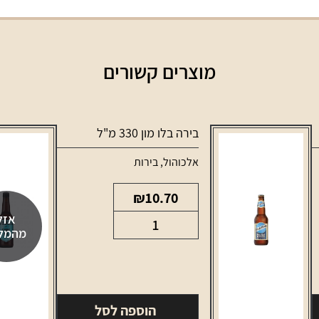
מוצרים קשורים
בירה בלו מון 330 מ"ל
אלכוהול
,
בירות
₪
10.70
אזל
כמות
מהמל
של
בירה
בלו
מון
הוספה לסל