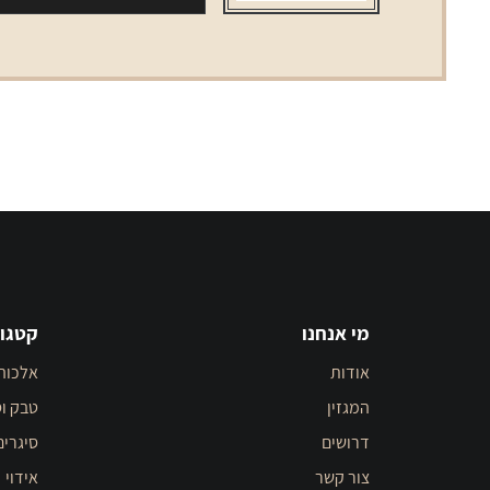
מי אנחנו
קטגור
אודות
אלכוה
המגזין
טבק וס
דרושים
סיגרים
צור קשר
אידוי