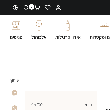
0
ם ומקטרות
אידוי ונרגילות
אלכוהול
סניפים
שיתוף
נפח:
700 מ"ל