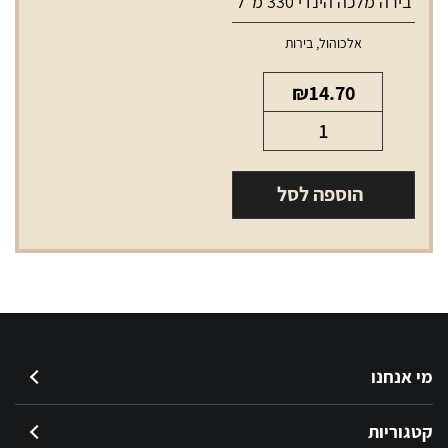
בירה מלכה הינדי 330 מ"ל
אלכוהול
,
בירות
₪
14.70
כמות
של
בירה
הוספה לסל
מלכה
הינדי
330
מ"ל
מי אנחנו
קטגוריות