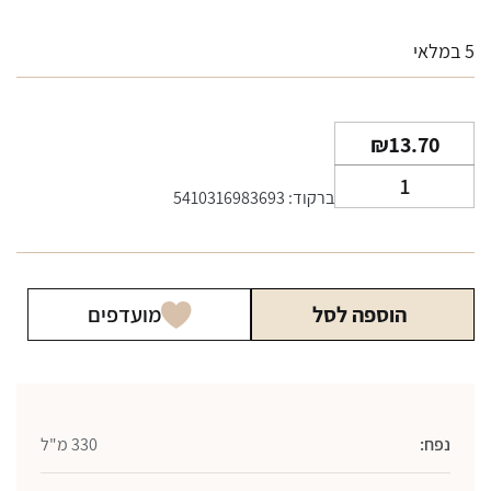
5 במלאי
₪
13.70
כמות
ברקוד: 5410316983693
של
וודקה
סמירנוף
אייס
הוספה לסל
מועדפים
בקבוק
330
מ"ל
נפח:
330 מ"ל