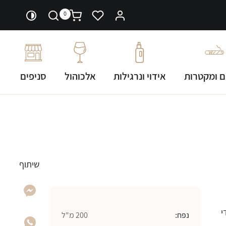
0
ם ומקטרות
אידוי ונרגילות
אלכוהול
סניפים
שיתוף
ים כדי
נפח:
200 מ"ל