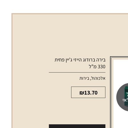
בירה ברודוג הייזי ג'יין פחית
330 מ"ל
אלכוהול
,
בירות
₪
13.70
אי