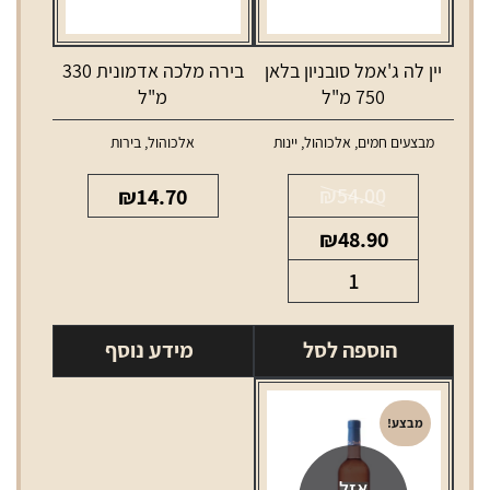
יין לה ג'אמל סובניון בלאן
בירה מלכה אדמונית 330
750 מ"ל
מ"ל
מבצעים חמים
,
אלכוהול
,
יינות
אלכוהול
,
בירות
₪
54.00
₪
14.70
המחיר
המחיר
₪
48.90
המקורי
הנוכחי
כמות
היה:
הוא:
של
₪48.90.
₪54.00.
יין
הוספה לסל
מידע נוסף
לה
ג'אמל
סובניון
מבצע!
בלאן
750
אזל