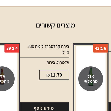
מוצרים קשורים
בירה קרלסברג לומה 330
6 ב 42
4 ב 39
מ"ל
אלכוהול
,
בירות
₪
11.70
אזל
אזל
מהמלאי
מהמל
מידע נוסף