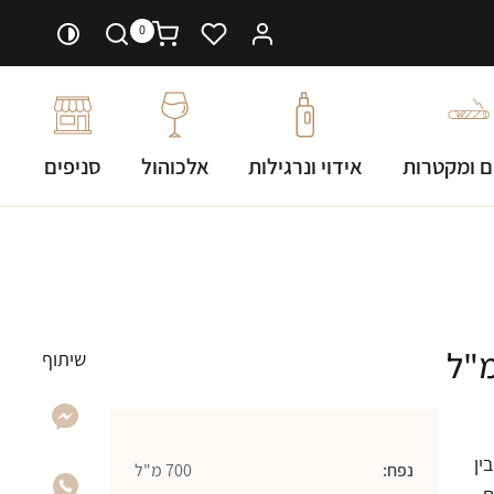
0
ם ומקטרות
אידוי ונרגילות
אלכוהול
סניפים
שיתוף
ין
נפח:
700 מ"ל