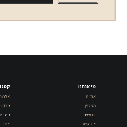
מי אנחנו
קטגור
אודות
אלכוה
המגזין
טבק וס
דרושים
סיגרים
צור קשר
אידוי