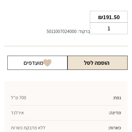
₪
191.50
כמות
ברקוד: 5011007024000
של
וויסקי
ג'יימסון
בלאק
הוספה לסל
מועדפים
ברל
700
מ"ל
נפח:
700 מ"ל
מדינה:
אירלנד
כשרות:
ללא מדבקת כשרות